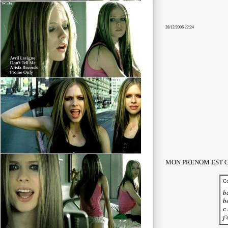
28/12/2006 22:24
MON PRENOM EST 
Co
b
be
c
j'