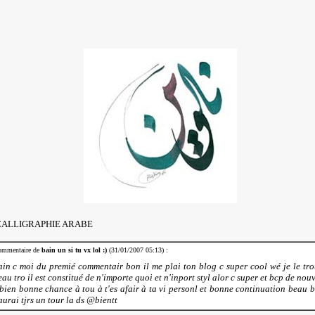
CALLIGRAPHIE ARABE
mmentaire de
bain un si tu vx lol :)
(31/01/2007 05:13) :
ain c moi du premié commentair bon il me plai ton blog c super cool wé je le tr
au tro il est constitué de n'importe quoi et n'inport styl alor c super et bcp de nou
 bien bonne chance à tou à t'es afair à ta vi personl et bonne continuation beau 
aurai tjrs un tour la ds @bientt