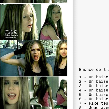
Enoncé de l'
1 - Un baise
2 - Un baise
3 - Un baise
4 - Un baise
5 - Un baise
6 - Un baise
7 - Fixe tes
8 - Joue ave