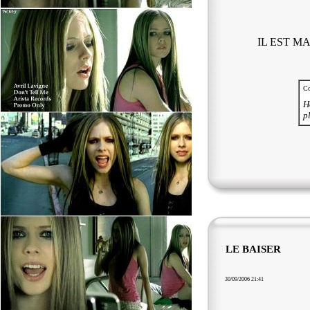
IL EST M
Co
H
p
LE BAISER
30/09/2006 21:41