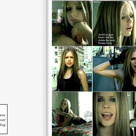
ouve
voté
blog