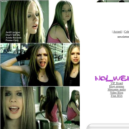
|
Accueil
|
Crée
newslette
VIP Board
Blog express
Messages audio
Video Blog
Flux RSS