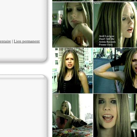
entaire
|
Lien permanent