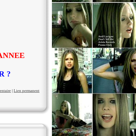
'ANNEE
R ?
entaire
|
Lien permanent