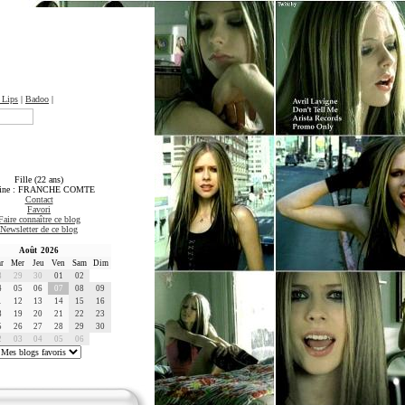
 Lips
|
Badoo
|
Fille (22 ans)
gine : FRANCHE COMTE
Contact
Favori
Faire connaître ce blog
Newsletter de ce blog
Août 2026
r
Mer
Jeu
Ven
Sam
Dim
8
29
30
01
02
4
05
06
07
08
09
1
12
13
14
15
16
8
19
20
21
22
23
5
26
27
28
29
30
2
03
04
05
06