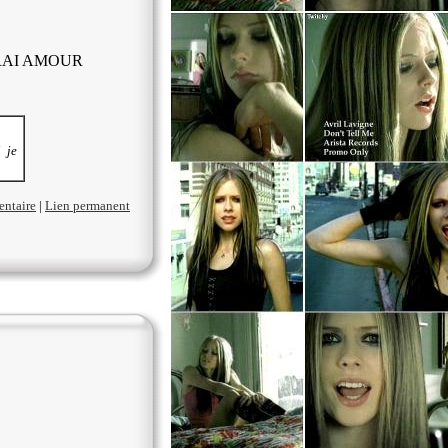
RAI AMOUR
 je
entaire
|
Lien permanent