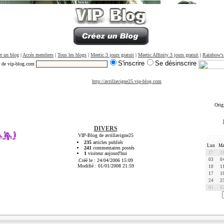
r un blog
|
Accès membres
|
Tous les blogs
|
Meetic 3 jours gratuit
|
Meetic Affinity 3 jours gratuit
|
Rainbow's
S'inscrire
Se désinscrire
r de vip-blog.com
http://avrillavigne25.vip-blog.com
Ori
DIVERS
VIP-Blog de avrillavigne25
235
articles publiés
Lun
Ma
241
commentaires postés
27
2
1
visiteur aujourd'hui
03
0
Créé le : 24/04/2006 15:09
Modifié : 01/01/2008 21:59
10
1
17
1
24
2
01
0