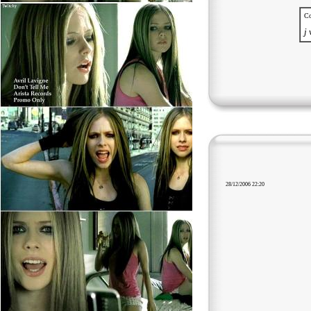
Co
j 
28/12/2006 22:20