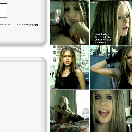
entaire
|
Lien permanent